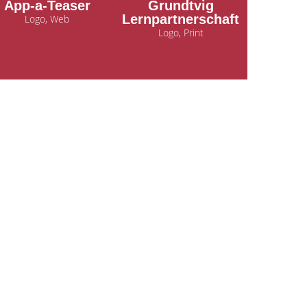
App-a-Teaser
Grundtvig
Lernpartnerschaft
Logo, Web
Logo, Print