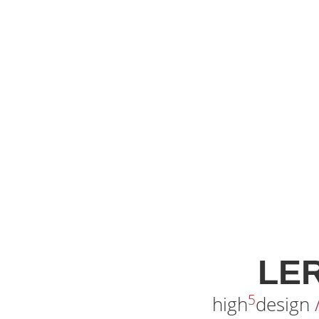
LE
5
high
design