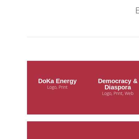
E
DoKa Energy
Democracy &
Diaspora
Logo, Print
Logo, Print, Web