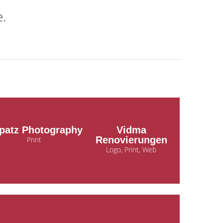
e.
patz Photography
Vidma
Renovierungen
Print
Logo, Print, Web