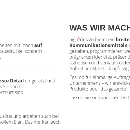
WAS WIR MAC
5
high
design bietet ein
breit
rbeiten mit Ihnen
auf
Kommunikationsmitteln
u
hausdrücke, sondern
gestalten, programmieren, w
.
prägnanten Identität, präsent
ästhetisch und verkaufsförd
Auftritt am Markt – langfristig.
Egal ob für einmalige Aufträg
nste Detail
umgesetzt und
Unternehmens – wir entwicke
ss Sie von der
Produkte oder das gesamte F
rzeugt sind.
Lassen Sie sich von unseren L
ualität und arbeiten auch bei
vollem Elan. Das merken auch