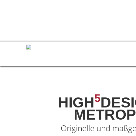
Leistungen
Portfolio
5
HIGH
DESI
METROP
Originelle und maßg