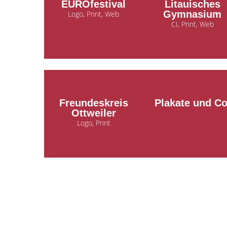
EUROfestival
Litauisches
Gymnasium
Logo, Print, Web
CI, Print, Web
Freundeskreis
Plakate und Co
Ottweiler
Logo, Print