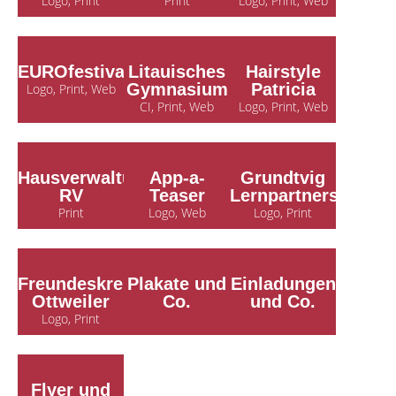
Logo, Print
Print
Logo, Print, Web
EUROfestival
Litauisches
Hairstyle
Gymnasium
Patricia
Logo, Print, Web
CI, Print, Web
Logo, Print, Web
Hausverwaltung
App-a-
Grundtvig
RV
Teaser
Lernpartnerschaft
Print
Logo, Web
Logo, Print
Freundeskreis
Plakate und
Einladungen
Ottweiler
Co.
und Co.
Logo, Print
Flyer und