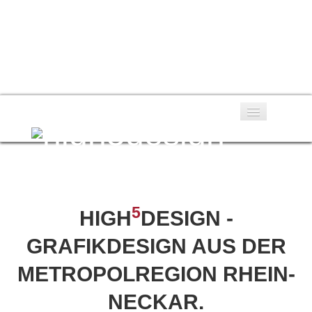
Leistungen
Portfolio
5
HIGH
DESIGN -
Über uns
GRAFIKDESIGN AUS DER
Referenzen
METROPOLREGION RHEIN-
Kontakt
NECKAR.